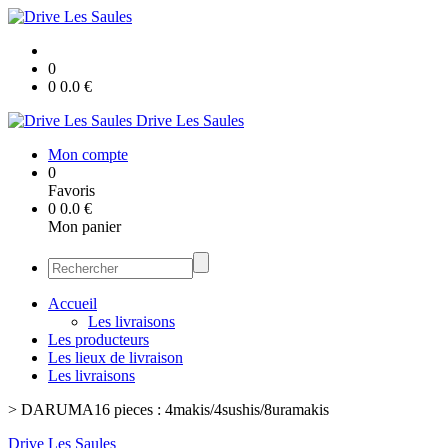
0
0
0.0
€
Drive Les Saules
Mon compte
0
Favoris
0
0.0
€
Mon panier
Accueil
Les livraisons
Les producteurs
Les lieux de livraison
Les livraisons
>
DARUMA16 pieces : 4makis/4sushis/8uramakis
Drive Les Saules