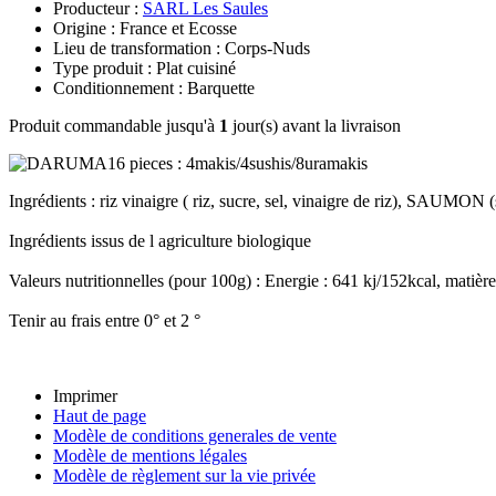
Producteur :
SARL Les Saules
Origine : France et Ecosse
Lieu de transformation : Corps-Nuds
Type produit : Plat cuisiné
Conditionnement : Barquette
Produit commandable jusqu'à
1
jour(s) avant la livraison
Ingrédients : riz vinaigre ( riz, sucre, sel, vinaigre de riz), SAUMON 
Ingrédients issus de l agriculture biologique
Valeurs nutritionnelles (pour 100g) : Energie : 641 kj/152kcal, matières
Tenir au frais entre 0° et 2 °
Imprimer
Haut de page
Modèle de conditions generales de vente
Modèle de mentions légales
Modèle de règlement sur la vie privée